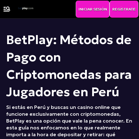
INICIAR SESIÓN
REGÍSTRATE
BetPlay: Métodos de
Pago con
Criptomonedas para
Jugadores en Perú
Si estás en Perú y buscas un casino online que
funcione exclusivamente con criptomonedas,
BetPlay es una opción que vale la pena conocer. En
esta guía nos enfocamos en lo que realmente
importa a la hora de depositar y retirar: qué